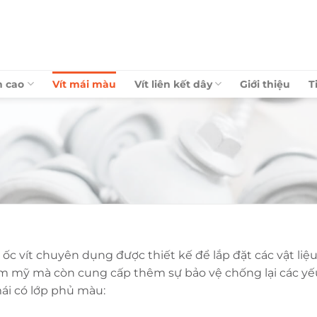
h cao
Vít mái màu
Vít liên kết dây
Giới thiệu
T
i ốc vít chuyên dụng được thiết kế để lắp đặt các vật li
 mỹ mà còn cung cấp thêm sự bảo vệ chống lại các yếu 
mái có lớp phủ màu: