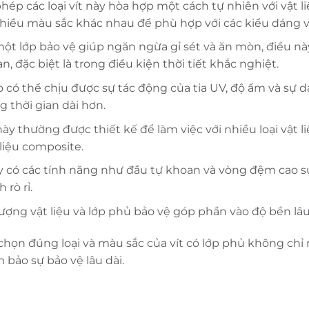
ép các loại vít này hòa hợp một cách tự nhiên với vật l
hiều màu sắc khác nhau để phù hợp với các kiểu dáng và
ột lớp bảo vệ giúp ngăn ngừa gỉ sét và ăn mòn, điều này
n, đặc biệt là trong điều kiện thời tiết khắc nghiệt.
o có thể chịu được sự tác động của tia UV, độ ẩm và sự d
g thời gian dài hơn.
t này thường được thiết kế để làm việc với nhiều loại vật
 liệu composite.
này có các tính năng như đầu tự khoan và vòng đệm cao su
 rò rỉ.
lượng vật liệu và lớp phủ bảo vệ góp phần vào độ bền lâu 
 chọn đúng loại và màu sắc của vít có lớp phủ không chỉ
 bảo sự bảo vệ lâu dài.