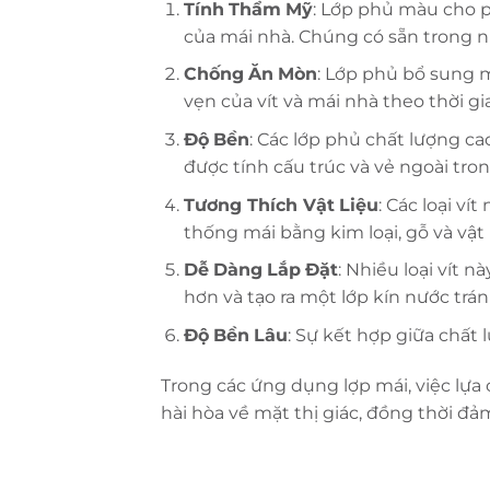
Tính
Thẩm
Mỹ
: Lớp phủ màu cho ph
của mái nhà. Chúng có sẵn trong n
Chống
Ăn
Mòn
: Lớp phủ bổ sung m
vẹn của vít và mái nhà theo thời gia
Độ
Bền
: Các lớp phủ chất lượng ca
được tính cấu trúc và vẻ ngoài tron
Tương
Thích
Vật
Liệu
: Các loại ví
thống mái bằng kim loại, gỗ và vật
Dễ
Dàng
Lắp
Đặt
: Nhiều loại vít 
hơn và tạo ra một lớp kín nước tránh
Độ
Bền
Lâu
: Sự kết hợp giữa chất 
Trong các ứng dụng lợp mái, việc lựa
hài hòa về mặt thị giác, đồng thời đảm