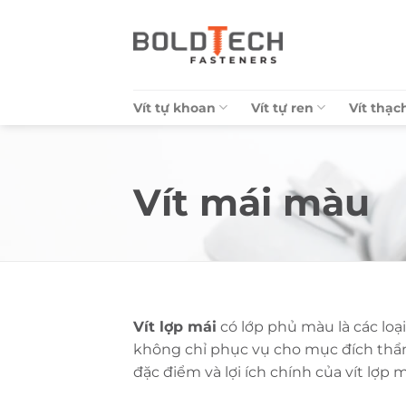
Bỏ
qua
nội
dung
Vít tự khoan
Vít tự ren
Vít thạc
Vít mái màu
Vít lợp mái
có lớp phủ màu là các loạ
không chỉ phục vụ cho mục đích thẩm
đặc điểm và lợi ích chính của vít lợp 