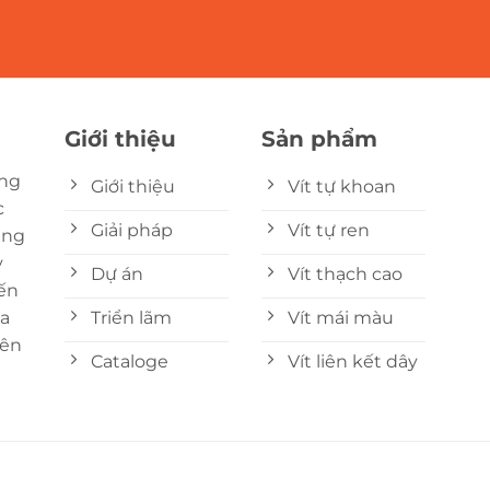
Giới thiệu
Sản phẩm
ững
Giới thiệu
Vít tự khoan
c
Giải pháp
Vít tự ren
úng
y
Dự án
Vít thạch cao
ến
Triển lãm
Vít mái màu
ua
yên
Cataloge
Vít liên kết dây