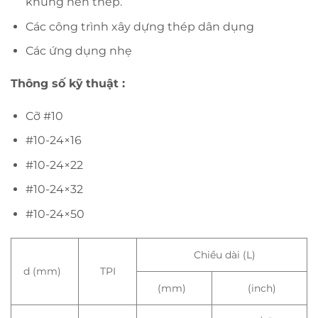
khung nền thép.
Các công trình xây dựng thép dân dụng
Các ứng dụng nhẹ
Thông số
kỹ
thuật
:
Cỡ #10
#10-24×16
#10-24×22
#10-24×32
#10-24×50
Chiều dài (L)
d (mm)
TPI
(mm)
(inch)