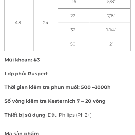
16
5/8”
22
7/8”
4.8
24
32
1-1/4”
50
2”
Mũi
khoan
: #3
Lớp
phủ
:
Ruspert
Thời
gian
kiểm
tra
phun
muối
: 500 –
2000h
Số
vòng
kiểm
tra
Kesternich
7 – 20
vòng
Thiết
bị
sử
dụng
: Đầu Philips (PH2+)
Mã
sản phẩm