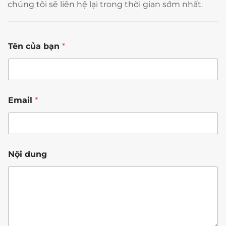
chúng tôi sẽ liên hệ lại trong thời gian sớm nhất.
Tên của bạn
*
N
Email
*
ộ
i
N
ộ
i
*
Nội dung