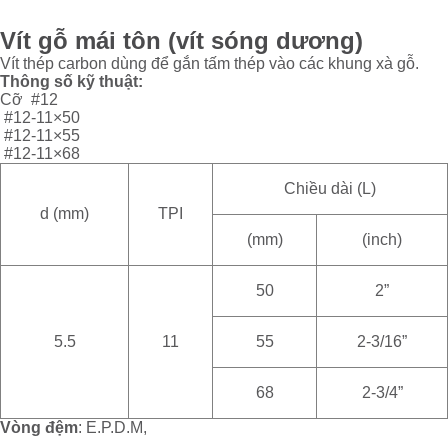
Vít gỗ mái tôn (vít sóng dương)
Vít thép carbon dùng để gắn tấm thép vào các khung xà gỗ.
Thông số
kỹ
thuật
:
Cỡ #12
#12-11×50
#12-11×55
#12-11×68
Chiều dài (L)
d (mm)
TPI
(mm)
(inch)
50
2”
5.5
11
55
2-3/16”
68
2-3/4”
Vòng
đệm
: E.P.D.M,