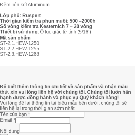
Đệm liên kết Aluminum
Lớp
phủ
:
Ruspert
Thời
gian
kiểm
tra
phun
muối
: 500 –
2000h
Số
vòng
kiểm
tra
Kesternich
7 – 20
vòng
Thiết
bị
sử
dụng
: Ổ lục giác từ tính (5/16’)
Mã
sản phẩm
ST-2.1.HEW-1250
ST-2.2.HEW-1255
ST-2.3.HEW-1268
Để biết thêm thông tin chi tiết về sản phẩm và nhận mẫu
thử, xin vui lòng liên hệ với chúng tôi. Chúng tôi luôn hân
hạnh được đồng hành và phục vụ Quý khách hàng!
Vui lòng để lại thông tin tại biểu mẫu bên dưới, chúng tôi sẽ
liên hệ lại trong thời gian sớm nhất.
Tên của bạn
*
Email
*
bạn
Nội
Nội dung