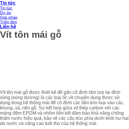
Tin tức
Tin tức
Dự án
Giải pháp
Triển lãm
Liên hệ
Vít tôn mái gỗ
Vít tôn mái gỗ được thiết kế để gắn cố định tấm lợp tại đỉnh
sóng (sóng dương) là các loại ốc vít chuyên dụng được sử
dụng trong hệ thống mái để cố định các tấm kim loại vào các,
khung, xà, nền gỗ. Sự kết hợp giữa vít thép carbon với các
máng đệm EPDM và nhôm liên kết đảm bảo khả năng chống
thấm nước hiệu quả, bảo vệ các cấu trúc phía dưới khỏi hư hại
do nước và nâng cao tuổi thọ của hệ thống mái.