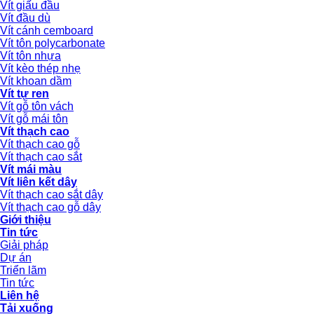
Vít giấu đầu
Vít đầu dù
Vít cánh cemboard
Vít tôn polycarbonate
Vít tôn nhựa
Vít kèo thép nhẹ
Vít khoan dầm
Vít tự ren
Vít gỗ tôn vách
Vít gỗ mái tôn
Vít thạch cao
Vít thạch cao gỗ
Vít thạch cao sắt
Vít mái màu
Vít liên kết dây
Vít thạch cao sắt dây
Vít thạch cao gỗ dây
Giới thiệu
Tin tức
Giải pháp
Dự án
Triển lãm
Tin tức
Liên hệ
Tải xuống