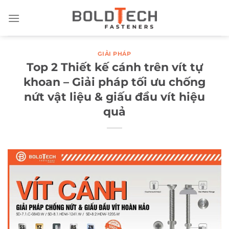
Bỏ
qua
nội
dung
GIẢI PHÁP
Top 2 Thiết kế cánh trên vít tự
khoan – Giải pháp tối ưu chống
nứt vật liệu & giấu đầu vít hiệu
quả